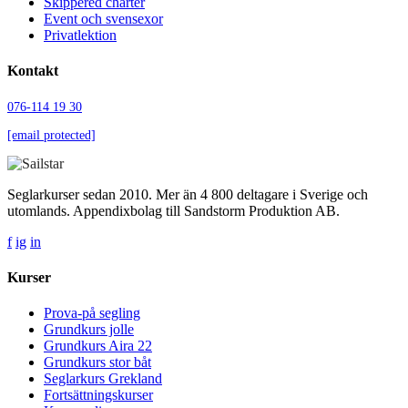
Skippered charter
Event och svensexor
Privatlektion
Kontakt
076-114 19 30
[email protected]
Seglarkurser sedan 2010. Mer än 4 800 deltagare i Sverige och
utomlands. Appendixbolag till Sandstorm Produktion AB.
f
ig
in
Kurser
Prova-på segling
Grundkurs jolle
Grundkurs Aira 22
Grundkurs stor båt
Seglarkurs Grekland
Fortsättningskurser