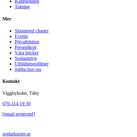
Kappsegling
Träning
Mer
Skippered charter
Events
Privatlektion
Presentkort
Våra böcker
Seglarintyg
Utbildningsfilmer
Jobba hos oss
Kontakt
Viggbyholm, Täby
076-114 19 30
[email protected]
VÅRA SAJTER
seglarkurser.se